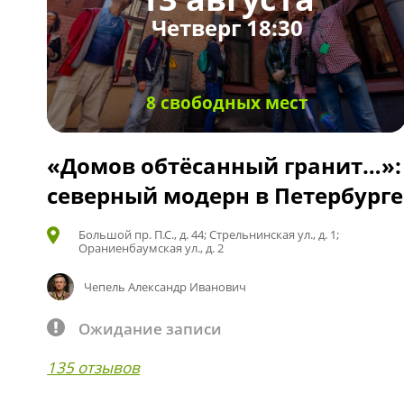
Четверг 18:30
8 свободных мест
«Домов обтёсанный гранит…»:
северный модерн в Петербурге
Большой пр. П.С., д. 44; Стрельнинская ул., д. 1;
Ораниенбаумская ул., д. 2
Чепель Александр Иванович
Ожидание записи
135 отзывов