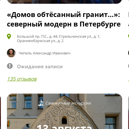
«Домов обтёсанный гранит…»:
северный модерн в Петербурге
Большой пр. П.С., д. 44; Стрельнинская ул., д. 1;
Ораниенбаумская ул., д. 2
Чепель Александр Иванович
Ожидание записи
135 отзывов
Самокатные экскурсии
13 августа