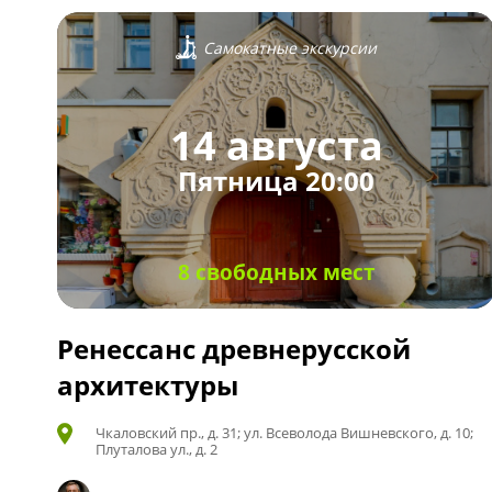
Самокатные экскурсии
14 августа
Пятница 20:00
8 свободных мест
Ренессанс древнерусской
архитектуры
Чкаловский пр., д. 31; ул. Всеволода Вишневского, д. 10;
Плуталова ул., д. 2