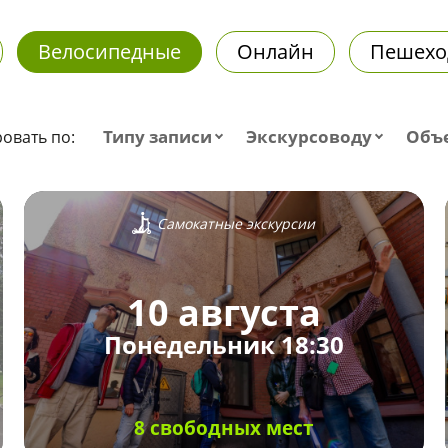
Велосипедные
Онлайн
Пешехо
Типу записи
Экскурсоводу
Объ
овать по:
Самокатные экскурсии
10 августа
Понедельник 18:30
8 свободных мест