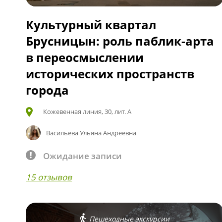
Культурный квартал
Брусницын: роль паблик-арта
в переосмыслении
исторических пространств
города
Кожевенная линия, 30, лит. А
Васильева Ульяна Андреевна
Ожидание записи
15 отзывов
Пешеходные экскурсии