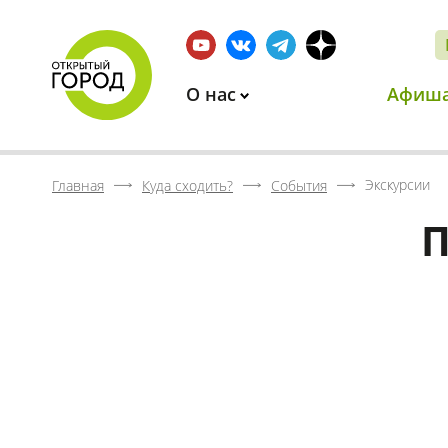
О нас
Афиш
Экскурсии
Главная
Куда сходить?
События
П