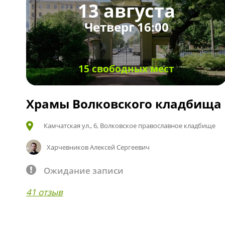
13 августа
Четверг 16:00
15 свободных мест
Храмы Волковского кладбища
Камчатская ул., 6, Волковское православное кладбище
Харчевников Алексей Сергеевич
Ожидание записи
41 отзыв