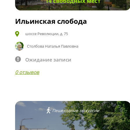
14 свободных мест
Ильинская слобода
шоссе Революции, д. 75
Столбова Наталья Павловна
Ожидание записи
0 отзывов
Пешеходные экскурсии