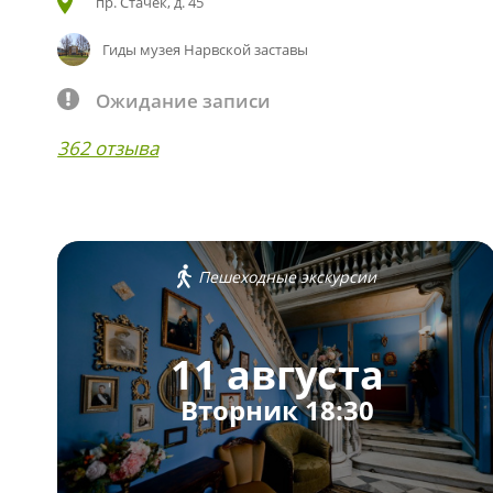
пр. Стачек, д. 45
Гиды музея Нарвской заставы
Ожидание записи
362 отзыва
Пешеходные экскурсии
11 августа
Вторник 18:30