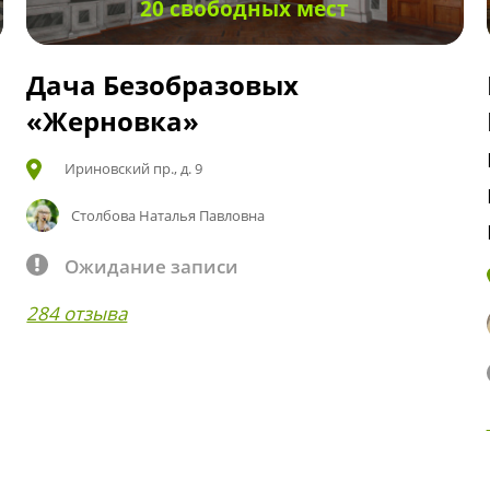
20 свободных мест
Дача Безобразовых
«Жерновка»
Ириновский пр., д. 9
Столбова Наталья Павловна
Ожидание записи
284 отзыва