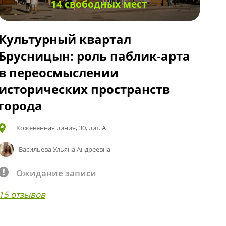
14 свободных мест
Культурный квартал
Брусницын: роль паблик-арта
в переосмыслении
исторических пространств
города
Кожевенная линия, 30, лит. А
Васильева Ульяна Андреевна
Ожидание записи
15 отзывов