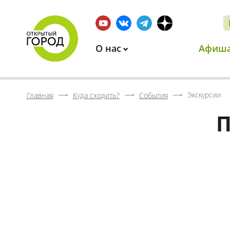
О нас
Афиш
Экскурсии
Главная
Куда сходить?
События
П