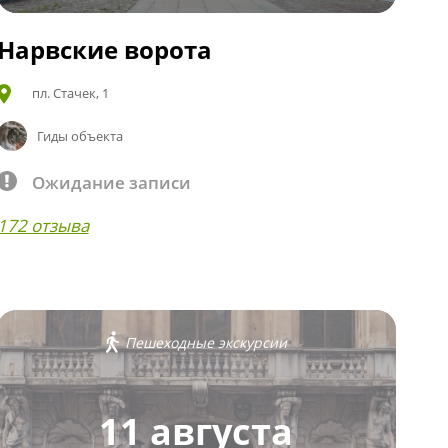
Нарвские ворота
пл. Стачек, 1
Гиды объекта
Ожидание записи
172 отзыва
Пешеходные экскурсии
11 августа