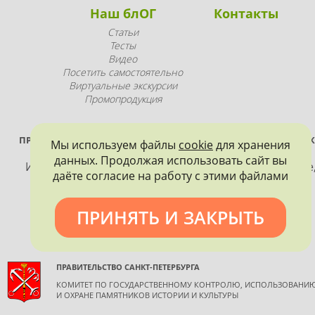
Наш блОГ
Контакты
Статьи
Тесты
Видео
Посетить самостоятельно
Виртуальные экскурсии
Промопродукция
ПРОЕКТ РЕАЛИЗУЕТСЯ ПРИ ПОДДЕРЖКЕ ПРАВИТЕЛЬСТВА САНК
Мы используем файлы
cookie
для хранения
ПЕТЕРБУРГА
данных. Продолжая использовать сайт вы
Использование материалов, размещенных на сайте
даёте согласие на работу с этими файлами
допускается только с согласия правообладателя и
обязательной ссылкой на источник информации.
ПРИНЯТЬ И ЗАКРЫТЬ
ПРАВИТЕЛЬСТВО САНКТ-ПЕТЕРБУРГА
КОМИТЕТ ПО ГОСУДАРСТВЕННОМУ КОНТРОЛЮ, ИСПОЛЬЗОВАНИ
И ОХРАНЕ ПАМЯТНИКОВ ИСТОРИИ И КУЛЬТУРЫ