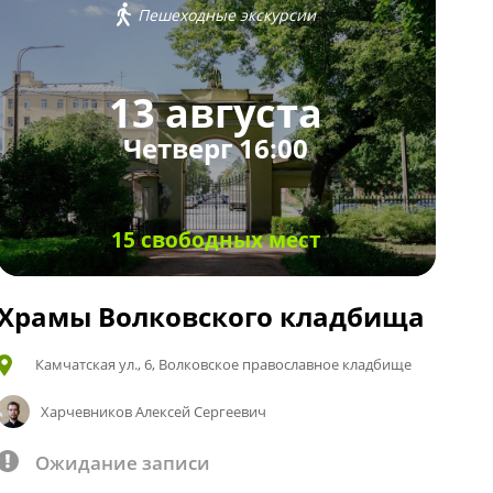
Пешеходные экскурсии
13 августа
Четверг 16:00
15 свободных мест
Храмы Волковского кладбища
Камчатская ул., 6, Волковское православное кладбище
Харчевников Алексей Сергеевич
Ожидание записи