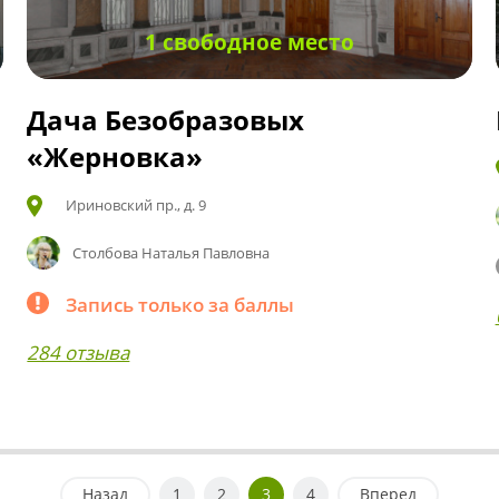
1 свободное место
Дача Безобразовых
«Жерновка»
Ириновский пр., д. 9
Столбова Наталья Павловна
Запись только за баллы
284 отзыва
Назад
1
2
3
4
Вперед