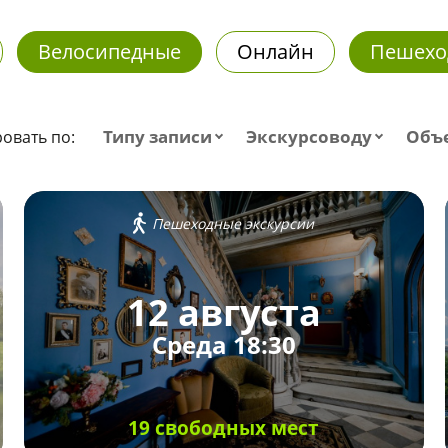
Велосипедные
Онлайн
Пешехо
Типу записи
Экскурсоводу
Объ
овать по:
Пешеходные экскурсии
12 августа
Среда 18:30
19 свободных мест