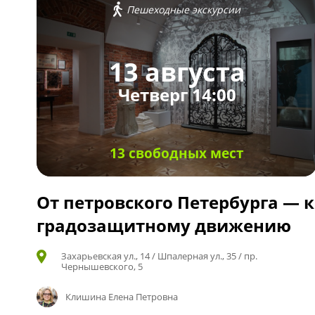
Пешеходные экскурсии
13 августа
Четверг 14:00
13 свободных мест
От петровского Петербурга — к
градозащитному движению
Захарьевская ул., 14 / Шпалерная ул., 35 / пр.
Чернышевского, 5
Клишина Елена Петровна