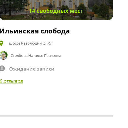
14 свободных мест
Ильинская слобода
шоссе Революции, д. 75
Столбова Наталья Павловна
Ожидание записи
0 отзывов