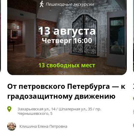
Пешеходные экскурсии
13 августа
Четверг 16:00
13 свободных мест
От петровского Петербурга — к
градозащитному движению
Захарьевская ул., 14 / Шпалерная ул., 35 / пр.
Чернышевского, 5
Клишина Елена Петровна