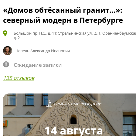
«Домов обтёсанный гранит…»:
северный модерн в Петербурге
Большой пр. П.С., д. 44; Стрельнинская ул., д. 1; Ораниенбаумская
д. 2
Чепель Александр Иванович
Ожидание записи
135 отзывов
Самокатные экскурсии
14 августа