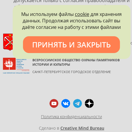
допускается только с согласия правообладателя и
обязательной ссылкой на источник информации.
Мы используем файлы
cookie
для хранения
данных. Продолжая использовать сайт вы
даёте согласие на работу с этими файлами
ПРАВИТЕЛЬСТВО САНКТ-ПЕТЕРБУРГА
ПРИНЯТЬ И ЗАКРЫТЬ
КОМИТЕТ ПО ГОСУДАРСТВЕННОМУ КОНТРОЛЮ, ИСПОЛЬЗОВАНИ
И ОХРАНЕ ПАМЯТНИКОВ ИСТОРИИ И КУЛЬТУРЫ
ВСЕРОССИЙСКОЕ ОБЩЕСТВО ОХРАНЫ ПАМЯТНИКОВ
ИСТОРИИ И КУЛЬТУРЫ
САНКТ-ПЕТЕРБУРГСКОЕ ГОРОДСКОЕ ОТДЕЛЕНИЕ
Политика конфиденциальности
Сделано в
Creative Mind Bureau