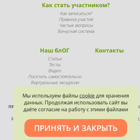
Как стать участником?
Как записаться?
Правила участия
Частые вопросы
Бонусная система
Наш блОГ
Контакты
Статьи
Тесты
Видео
Посетить самостоятельно
Виртуальные экскурсии
Промопродукция
Мы используем файлы
cookie
для хранения
данных. Продолжая использовать сайт вы
ПРОЕКТ РЕАЛИЗУЕТСЯ ПРИ ПОДДЕРЖКЕ ПРАВИТЕЛЬСТВА САНК
даёте согласие на работу с этими файлами
ПЕТЕРБУРГА
Использование материалов, размещенных на сайте
допускается только с согласия правообладателя и
ПРИНЯТЬ И ЗАКРЫТЬ
обязательной ссылкой на источник информации.