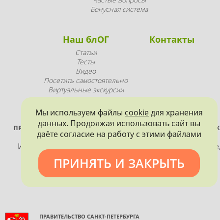
Бонусная система
Наш блОГ
Контакты
Статьи
Тесты
Видео
Посетить самостоятельно
Виртуальные экскурсии
Промопродукция
Мы используем файлы
cookie
для хранения
данных. Продолжая использовать сайт вы
ПРОЕКТ РЕАЛИЗУЕТСЯ ПРИ ПОДДЕРЖКЕ ПРАВИТЕЛЬСТВА САНК
даёте согласие на работу с этими файлами
ПЕТЕРБУРГА
Использование материалов, размещенных на сайте
допускается только с согласия правообладателя и
ПРИНЯТЬ И ЗАКРЫТЬ
обязательной ссылкой на источник информации.
ПРАВИТЕЛЬСТВО САНКТ-ПЕТЕРБУРГА