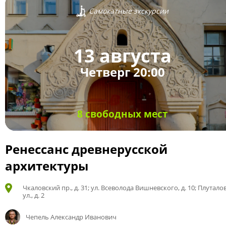
Самокатные экскурсии
13 августа
Четверг 20:00
8 свободных мест
Ренессанс древнерусской
архитектуры
Чкаловский пр., д. 31; ул. Всеволода Вишневского, д. 10; Плутало
ул., д. 2
Чепель Александр Иванович