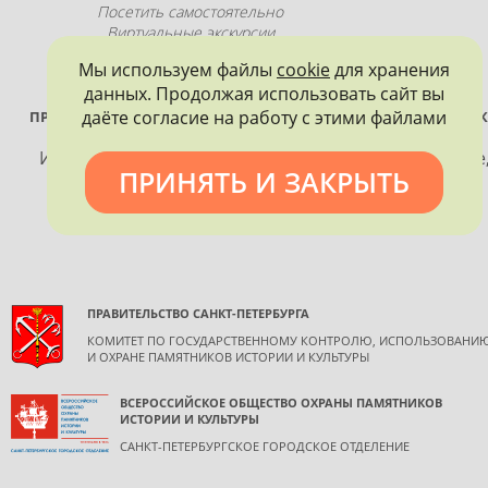
Посетить самостоятельно
Виртуальные экскурсии
Промопродукция
Мы используем файлы
cookie
для хранения
данных. Продолжая использовать сайт вы
даёте согласие на работу с этими файлами
ПРОЕКТ РЕАЛИЗУЕТСЯ ПРИ ПОДДЕРЖКЕ ПРАВИТЕЛЬСТВА САНК
ПЕТЕРБУРГА
Использование материалов, размещенных на сайте
ПРИНЯТЬ И ЗАКРЫТЬ
допускается только с согласия правообладателя и
обязательной ссылкой на источник информации.
ПРАВИТЕЛЬСТВО САНКТ-ПЕТЕРБУРГА
КОМИТЕТ ПО ГОСУДАРСТВЕННОМУ КОНТРОЛЮ, ИСПОЛЬЗОВАНИ
И ОХРАНЕ ПАМЯТНИКОВ ИСТОРИИ И КУЛЬТУРЫ
ВСЕРОССИЙСКОЕ ОБЩЕСТВО ОХРАНЫ ПАМЯТНИКОВ
ИСТОРИИ И КУЛЬТУРЫ
САНКТ-ПЕТЕРБУРГСКОЕ ГОРОДСКОЕ ОТДЕЛЕНИЕ