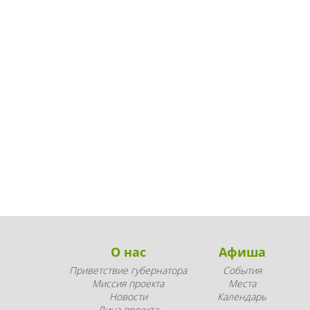
О нас
Афиша
Приветствие губернатора
События
Миссия проекта
Места
Новости
Календарь
Лица проекта