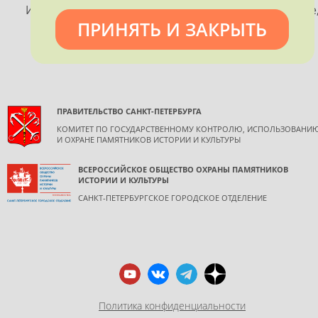
Использование материалов, размещенных на сайте
ПРИНЯТЬ И ЗАКРЫТЬ
допускается только с согласия правообладателя и
обязательной ссылкой на источник информации.
ПРАВИТЕЛЬСТВО САНКТ-ПЕТЕРБУРГА
КОМИТЕТ ПО ГОСУДАРСТВЕННОМУ КОНТРОЛЮ, ИСПОЛЬЗОВАНИ
И ОХРАНЕ ПАМЯТНИКОВ ИСТОРИИ И КУЛЬТУРЫ
ВСЕРОССИЙСКОЕ ОБЩЕСТВО ОХРАНЫ ПАМЯТНИКОВ
ИСТОРИИ И КУЛЬТУРЫ
САНКТ-ПЕТЕРБУРГСКОЕ ГОРОДСКОЕ ОТДЕЛЕНИЕ
Политика конфиденциальности