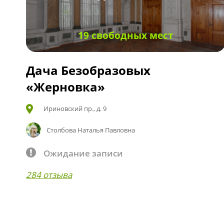
19 свободных мест
Дача Безобразовых
«Жерновка»
Ириновский пр., д. 9
Столбова Наталья Павловна
Ожидание записи
284 отзыва