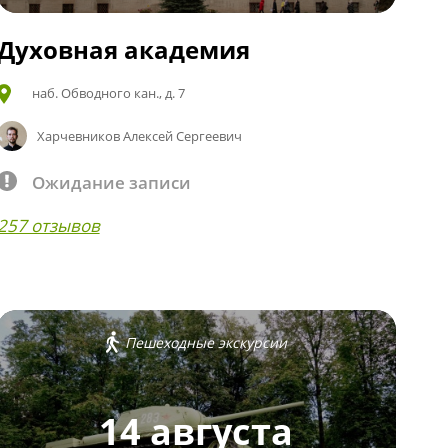
Духовная академия
наб. Обводного кан., д. 7
Харчевников Алексей Сергеевич
Ожидание записи
257 отзывов
Пешеходные экскурсии
14 августа