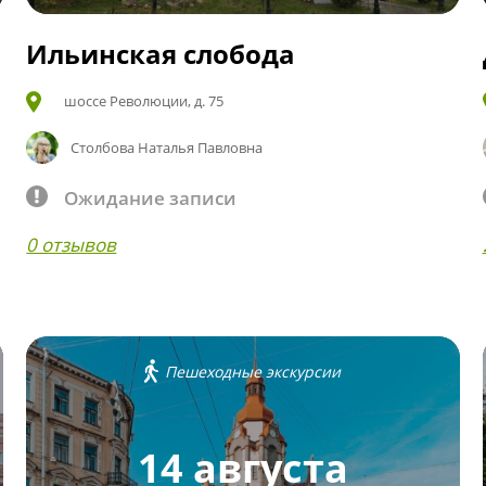
Ильинская слобода
шоссе Революции, д. 75
Столбова Наталья Павловна
Ожидание записи
0 отзывов
Пешеходные экскурсии
14 августа