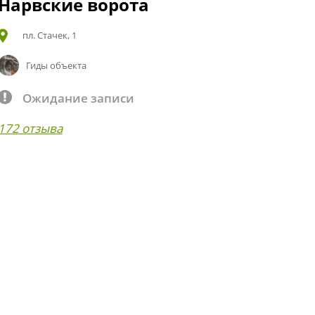
Нарвские ворота
пл. Стачек, 1
Гиды объекта
Ожидание записи
172 отзыва