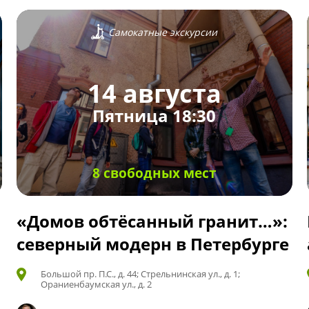
Самокатные экскурсии
14 августа
Пятница 18:30
8 свободных мест
«Домов обтёсанный гранит…»:
северный модерн в Петербурге
Большой пр. П.С., д. 44; Стрельнинская ул., д. 1;
Ораниенбаумская ул., д. 2