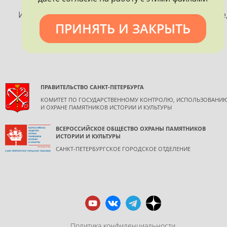
ПЕТЕРБУРГА
Использование материалов, размещенных на сайте
ПРИНЯТЬ И ЗАКРЫТЬ
допускается только с согласия правообладателя и
обязательной ссылкой на источник информации.
ПРАВИТЕЛЬСТВО САНКТ-ПЕТЕРБУРГА
КОМИТЕТ ПО ГОСУДАРСТВЕННОМУ КОНТРОЛЮ, ИСПОЛЬЗОВАНИ
И ОХРАНЕ ПАМЯТНИКОВ ИСТОРИИ И КУЛЬТУРЫ
ВСЕРОССИЙСКОЕ ОБЩЕСТВО ОХРАНЫ ПАМЯТНИКОВ
ИСТОРИИ И КУЛЬТУРЫ
САНКТ-ПЕТЕРБУРГСКОЕ ГОРОДСКОЕ ОТДЕЛЕНИЕ
Политика конфиденциальности