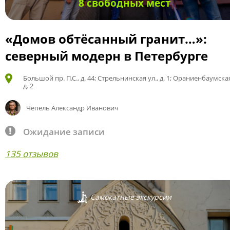
8 свободных мест
«Домов обтёсанный гранит…»:
северный модерн в Петербурге
Большой пр. П.С., д. 44; Стрельнинская ул., д. 1; Ораниенбаумская
д. 2
Чепель Александр Иванович
Ожидание записи
135 отзывов
Самокатные экскурсии