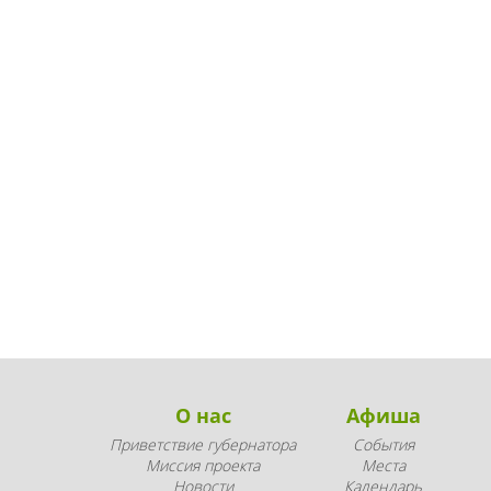
О нас
Афиша
Приветствие губернатора
События
Миссия проекта
Места
Новости
Календарь