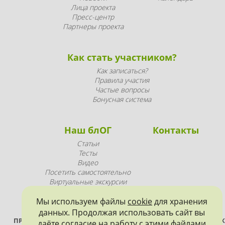
Лица проекта
Пресс-центр
Партнеры проекта
Как стать участником?
Как записаться?
Правила участия
Частые вопросы
Бонусная система
Наш блОГ
Контакты
Статьи
Тесты
Видео
Посетить самостоятельно
Виртуальные экскурсии
Промопродукция
Мы используем файлы
cookie
для хранения
данных. Продолжая использовать сайт вы
ПРОЕКТ РЕАЛИЗУЕТСЯ ПРИ ПОДДЕРЖКЕ ПРАВИТЕЛЬСТВА САНК
даёте согласие на работу с этими файлами