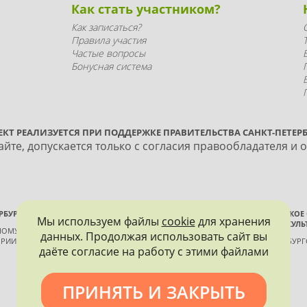
Как стать участником?
Как записаться?
Правила участия
Частые вопросы
Бонусная система
ЕКТ РЕАЛИЗУЕТСЯ ПРИ ПОДДЕРЖКЕ ПРАВИТЕЛЬСТВА САНКТ-ПЕТЕРБ
йте, допускается только с согласия правообладателя и 
РБУРГА
ВСЕРОССИЙСКОЕ
Мы используем файлы
cookie
для хранения
ИСТОРИИ И КУЛЬ
ННОМУ КОНТРОЛЮ, ИСПОЛЬЗОВАНИЮ
данных. Продолжая использовать сайт вы
РИИ И КУЛЬТУРЫ
САНКТ-ПЕТЕРБУР
даёте согласие на работу с этими файлами
ПРИНЯТЬ И ЗАКРЫТЬ
Политика конфиденциальности