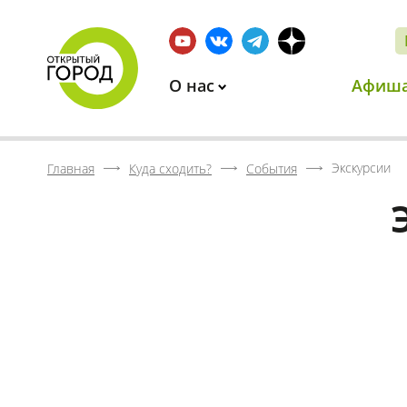
О нас
Афиш
Экскурсии
Главная
Куда сходить?
События