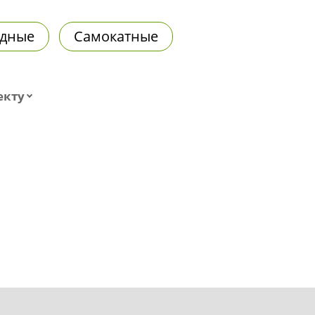
дные
Самокатные
екту