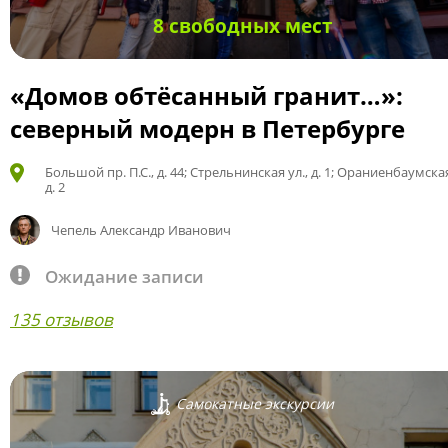
8 свободных мест
«Домов обтёсанный гранит…»:
северный модерн в Петербурге
Большой пр. П.С., д. 44; Стрельнинская ул., д. 1; Ораниенбаумская
д. 2
Чепель Александр Иванович
Ожидание записи
135 отзывов
Самокатные экскурсии