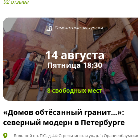
92 отзыва
Самокатные экскурсии
14 августа
Пятница 18:30
8 свободных мест
«Домов обтёсанный гранит…»:
северный модерн в Петербурге
Большой пр. П.С., д. 44; Стрельнинская ул., д. 1; Ораниенбаумская