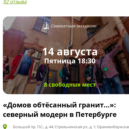
92 отзыва
Самокатные экскурсии
14 августа
Пятница 18:30
8 свободных мест
«Домов обтёсанный гранит…»:
северный модерн в Петербурге
Большой пр. П.С., д. 44; Стрельнинская ул., д. 1; Ораниенбаумская