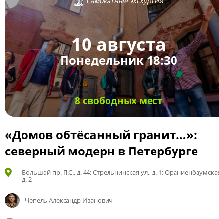
Самокатные экскурсии
10 августа
Понедельник 18:30
8 свободных мест
«Домов обтёсанный гранит…»:
северный модерн в Петербурге
Большой пр. П.С., д. 44; Стрельнинская ул., д. 1; Ораниенбаумская
д. 2
Чепель Александр Иванович