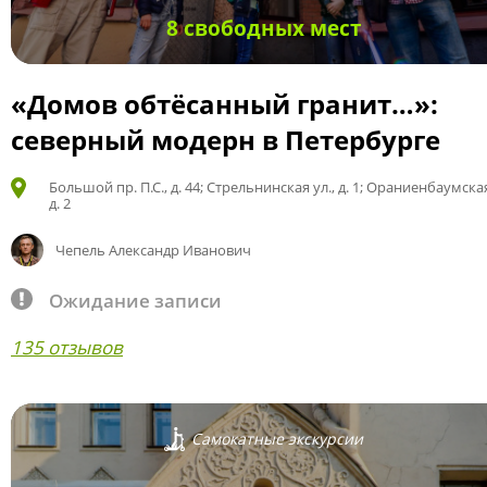
8 свободных мест
«Домов обтёсанный гранит…»:
северный модерн в Петербурге
Большой пр. П.С., д. 44; Стрельнинская ул., д. 1; Ораниенбаумская
д. 2
Чепель Александр Иванович
Ожидание записи
135 отзывов
Самокатные экскурсии