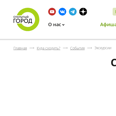
О нас
Афиш
Экскурсии
Главная
Куда сходить?
События