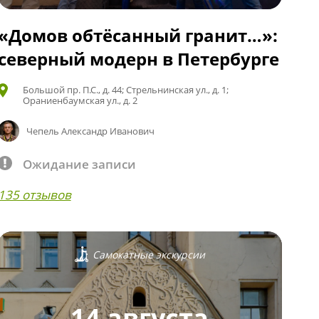
«Домов обтёсанный гранит…»:
северный модерн в Петербурге
Большой пр. П.С., д. 44; Стрельнинская ул., д. 1;
Ораниенбаумская ул., д. 2
Чепель Александр Иванович
Ожидание записи
135 отзывов
Самокатные экскурсии
14 августа