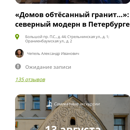
«Домов обтёсанный гранит…»:
северный модерн в Петербурге
Большой пр. П.С., д. 44; Стрельнинская ул., д. 1;
Ораниенбаумская ул., д. 2
Чепель Александр Иванович
Ожидание записи
135 отзывов
Самокатные экскурсии
13 августа