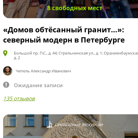
8 свободных мест
«Домов обтёсанный гранит…»:
северный модерн в Петербурге
Большой пр. П.С., д. 44; Стрельнинская ул., д. 1; Ораниенбаумская
д. 2
Чепель Александр Иванович
Ожидание записи
135 отзывов
Самокатные экскурсии