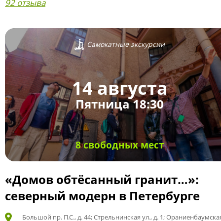
92 отзыва
Самокатные экскурсии
14 августа
Пятница 18:30
8 свободных мест
«Домов обтёсанный гранит…»:
северный модерн в Петербурге
Большой пр. П.С., д. 44; Стрельнинская ул., д. 1; Ораниенбаумская