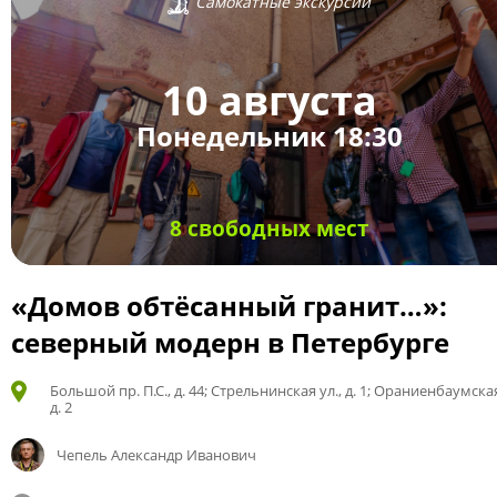
Самокатные экскурсии
10 августа
Понедельник 18:30
8 свободных мест
«Домов обтёсанный гранит…»:
северный модерн в Петербурге
Большой пр. П.С., д. 44; Стрельнинская ул., д. 1; Ораниенбаумская
д. 2
Чепель Александр Иванович