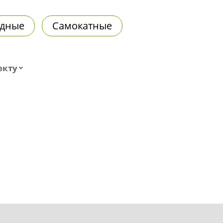
дные
Самокатные
екту