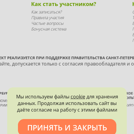
Как стать участником?
Как записаться?
Правила участия
Частые вопросы
Бонусная система
ЕКТ РЕАЛИЗУЕТСЯ ПРИ ПОДДЕРЖКЕ ПРАВИТЕЛЬСТВА САНКТ-ПЕТЕРБ
йте, допускается только с согласия правообладателя и 
РБУРГА
ВСЕРОССИЙСКОЕ
Мы используем файлы
cookie
для хранения
ИСТОРИИ И КУЛЬ
ННОМУ КОНТРОЛЮ, ИСПОЛЬЗОВАНИЮ
данных. Продолжая использовать сайт вы
РИИ И КУЛЬТУРЫ
САНКТ-ПЕТЕРБУР
даёте согласие на работу с этими файлами
ПРИНЯТЬ И ЗАКРЫТЬ
Политика конфиденциальности