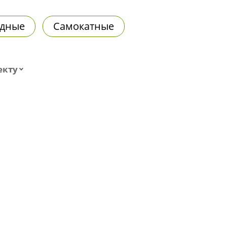
дные
Самокатные
екту