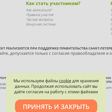
Как стать участником?
Как записаться?
Правила участия
Частые вопросы
Бонусная система
ЕКТ РЕАЛИЗУЕТСЯ ПРИ ПОДДЕРЖКЕ ПРАВИТЕЛЬСТВА САНКТ-ПЕТЕРБ
йте, допускается только с согласия правообладателя и 
РБУРГА
ВСЕРОССИЙСКОЕ
Мы используем файлы
cookie
для хранения
ИСТОРИИ И КУЛЬ
ННОМУ КОНТРОЛЮ, ИСПОЛЬЗОВАНИЮ
данных. Продолжая использовать сайт вы
РИИ И КУЛЬТУРЫ
САНКТ-ПЕТЕРБУР
даёте согласие на работу с этими файлами
ПРИНЯТЬ И ЗАКРЫТЬ
Политика конфиденциальности