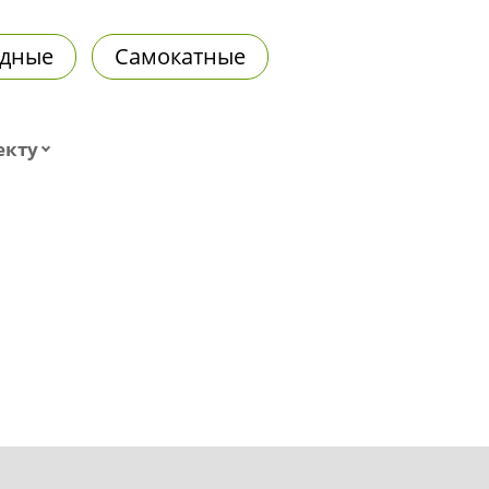
дные
Самокатные
екту