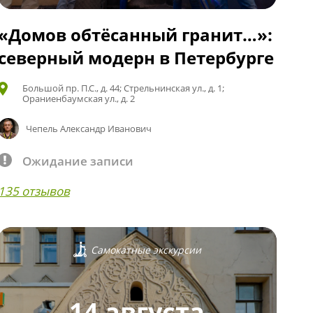
«Домов обтёсанный гранит…»:
северный модерн в Петербурге
Большой пр. П.С., д. 44; Стрельнинская ул., д. 1;
Ораниенбаумская ул., д. 2
Чепель Александр Иванович
Ожидание записи
135 отзывов
Самокатные экскурсии
14 августа