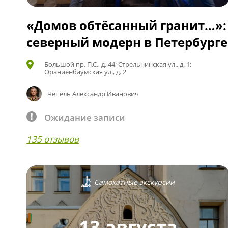
«Домов обтёсанный гранит…»:
северный модерн в Петербурге
Большой пр. П.С., д. 44; Стрельнинская ул., д. 1;
Ораниенбаумская ул., д. 2
Чепель Александр Иванович
Ожидание записи
135 отзывов
Самокатные экскурсии
13 августа