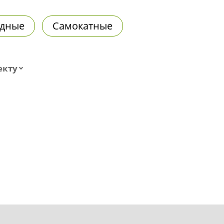
дные
Самокатные
екту