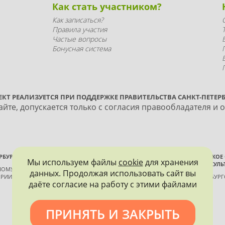
Как стать участником?
Как записаться?
Правила участия
Частые вопросы
Бонусная система
ЕКТ РЕАЛИЗУЕТСЯ ПРИ ПОДДЕРЖКЕ ПРАВИТЕЛЬСТВА САНКТ-ПЕТЕРБ
йте, допускается только с согласия правообладателя и 
РБУРГА
ВСЕРОССИЙСКОЕ
Мы используем файлы
cookie
для хранения
ИСТОРИИ И КУЛЬ
ННОМУ КОНТРОЛЮ, ИСПОЛЬЗОВАНИЮ
данных. Продолжая использовать сайт вы
РИИ И КУЛЬТУРЫ
САНКТ-ПЕТЕРБУР
даёте согласие на работу с этими файлами
ПРИНЯТЬ И ЗАКРЫТЬ
Политика конфиденциальности