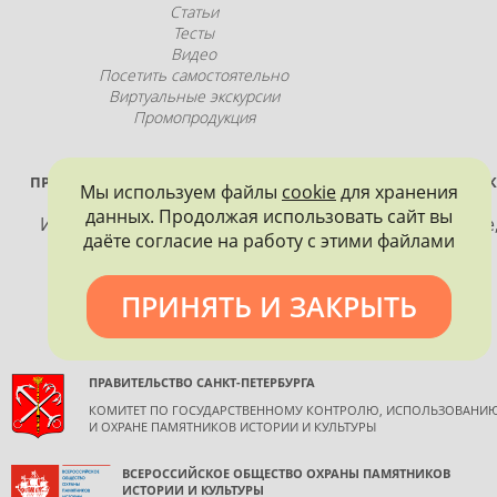
Статьи
Тесты
Видео
Посетить самостоятельно
Виртуальные экскурсии
Промопродукция
ПРОЕКТ РЕАЛИЗУЕТСЯ ПРИ ПОДДЕРЖКЕ ПРАВИТЕЛЬСТВА САНК
Мы используем файлы
cookie
для хранения
ПЕТЕРБУРГА
данных. Продолжая использовать сайт вы
Использование материалов, размещенных на сайте
даёте согласие на работу с этими файлами
допускается только с согласия правообладателя и
обязательной ссылкой на источник информации.
ПРИНЯТЬ И ЗАКРЫТЬ
ПРАВИТЕЛЬСТВО САНКТ-ПЕТЕРБУРГА
КОМИТЕТ ПО ГОСУДАРСТВЕННОМУ КОНТРОЛЮ, ИСПОЛЬЗОВАНИ
И ОХРАНЕ ПАМЯТНИКОВ ИСТОРИИ И КУЛЬТУРЫ
ВСЕРОССИЙСКОЕ ОБЩЕСТВО ОХРАНЫ ПАМЯТНИКОВ
ИСТОРИИ И КУЛЬТУРЫ