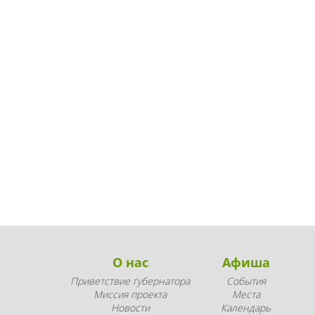
О нас
Афиша
Приветствие губернатора
События
Миссия проекта
Места
Новости
Календарь