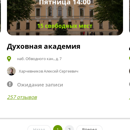
Пятница 14:00
15 свободных мест
Духовная академия
наб. Обводного кан., д. 7
Харчевников Алексей Сергеевич
Ожидание записи
257 отзывов
Назад
1
2
Вперед