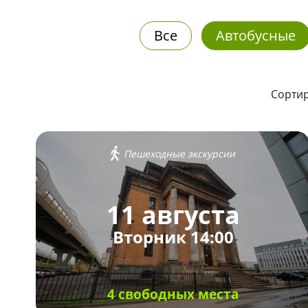
Все
Автобусные
Сортир
Пешеходные экскурсии
11 августа
Вторник 14:00
4 свободных места