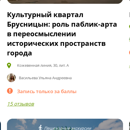
Культурный квартал
Брусницын: роль паблик-арта
в переосмыслении
исторических пространств
города
Кожевенная линия, 30, лит. А
Васильева Ульяна Андреевна
Запись только за баллы
15 отзывов
Пешеходные экскурсии