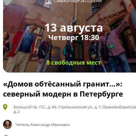
Самокатные экскурсии
13 августа
Четверг 18:30
8 свободных мест
«Домов обтёсанный гранит…»:
северный модерн в Петербурге
Большой пр. П.С., д. 44; Стрельнинская ул., д. 1; Ораниенбаумская
д. 2
Чепель Александр Иванович