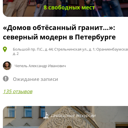
8 свободных мест
«Домов обтёсанный гранит…»:
северный модерн в Петербурге
Большой пр. П.С., д. 44; Стрельнинская ул., д. 1; Ораниенбаумская
д. 2
Чепель Александр Иванович
Ожидание записи
135 отзывов
Самокатные экскурсии