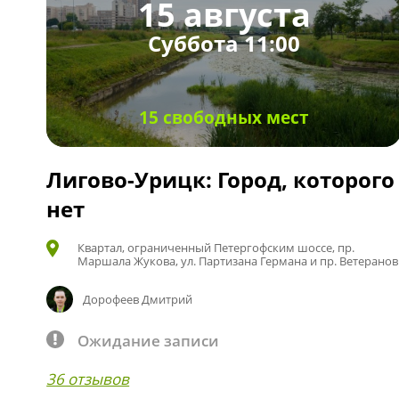
15 августа
Суббота 11:00
15 свободных мест
Лигово-Урицк: Город, которого
нет
Квартал, ограниченный Петергофским шоссе, пр.
Маршала Жукова, ул. Партизана Германа и пр. Ветеранов
Дорофеев Дмитрий
Ожидание записи
36 отзывов