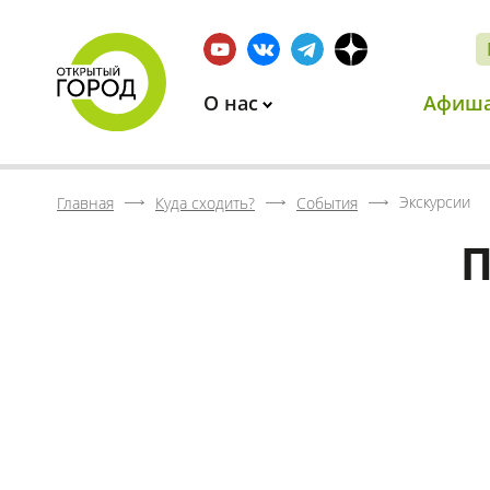
О нас
Афиш
Экскурсии
Главная
Куда сходить?
События
П