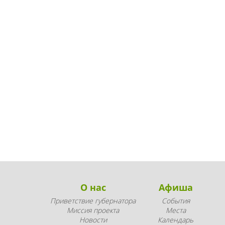
О нас
Афиша
Приветствие губернатора
События
Миссия проекта
Места
Новости
Календарь