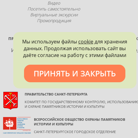
Видео
Посетить самостоятельно
Виртуальные экскурсии
Промопродукция
ПРОЕКТ РЕАЛИЗУЕТСЯ ПРИ ПОДДЕРЖКЕ ПРАВИТЕЛЬСТВА САНК
Мы используем файлы
cookie
для хранения
ПЕТЕРБУРГА
данных. Продолжая использовать сайт вы
Использование материалов, размещенных на сайте
даёте согласие на работу с этими файлами
допускается только с согласия правообладателя и
обязательной ссылкой на источник информации.
ПРИНЯТЬ И ЗАКРЫТЬ
ПРАВИТЕЛЬСТВО САНКТ-ПЕТЕРБУРГА
КОМИТЕТ ПО ГОСУДАРСТВЕННОМУ КОНТРОЛЮ, ИСПОЛЬЗОВАНИ
И ОХРАНЕ ПАМЯТНИКОВ ИСТОРИИ И КУЛЬТУРЫ
ВСЕРОССИЙСКОЕ ОБЩЕСТВО ОХРАНЫ ПАМЯТНИКОВ
ИСТОРИИ И КУЛЬТУРЫ
САНКТ-ПЕТЕРБУРГСКОЕ ГОРОДСКОЕ ОТДЕЛЕНИЕ