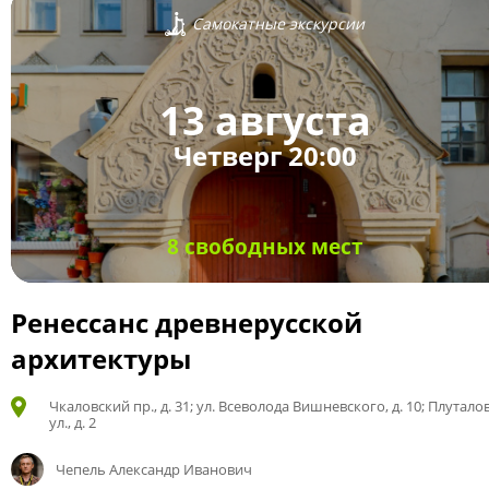
Самокатные экскурсии
13 августа
Четверг 20:00
8 свободных мест
Ренессанс древнерусской
архитектуры
Чкаловский пр., д. 31; ул. Всеволода Вишневского, д. 10; Плутало
ул., д. 2
Чепель Александр Иванович