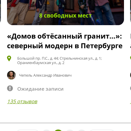
8 свободных мест
«Домов обтёсанный гранит…»:
северный модерн в Петербурге
Большой пр. П.С., д. 44; Стрельнинская ул., д. 1;
Ораниенбаумская ул., д. 2
Чепель Александр Иванович
Ожидание записи
135 отзывов