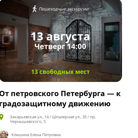
Пешеходные экскурсии
13 августа
Четверг 14:00
13 свободных мест
От петровского Петербурга — к
градозащитному движению
Захарьевская ул., 14 / Шпалерная ул., 35 / пр.
Чернышевского, 5
Клишина Елена Петровна