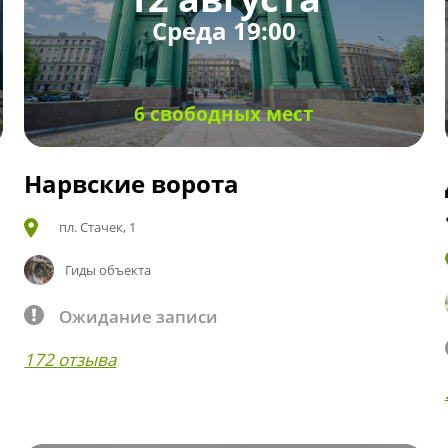
Среда 19:00
6 свободных мест
Нарвские ворота
пл. Стачек, 1
Гиды объекта
Ожидание записи
172 отзыва