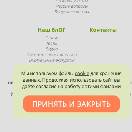
Правила участия
Частые вопросы
Бонусная система
Наш блОГ
Контакты
Статьи
Тесты
Видео
Посетить самостоятельно
Виртуальные экскурсии
Промопродукция
Мы используем файлы
cookie
для хранения
данных. Продолжая использовать сайт вы
ПРОЕКТ РЕАЛИЗУЕТСЯ ПРИ ПОДДЕРЖКЕ ПРАВИТЕЛЬСТВА САНК
даёте согласие на работу с этими файлами
ПЕТЕРБУРГА
Использование материалов, размещенных на сайте
допускается только с согласия правообладателя и
ПРИНЯТЬ И ЗАКРЫТЬ
обязательной ссылкой на источник информации.