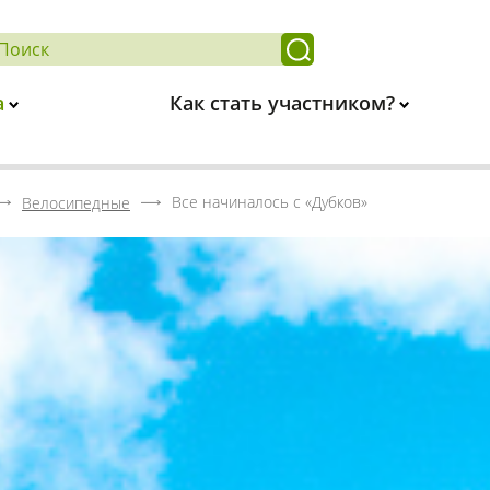
а
Как стать участником?
Все начиналось с «Дубков»
Велосипедные