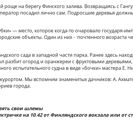
й роще на берегу Финского залива. Возвращаясь с Ганг
император посадил лично сам. Подросшие деревья должн
убки» — место, которое когда-то очаровало государя-и
городские объекты. Один из них - почтенного возраста 
ндского сада в западной части парка. Ранее здесь нахо
ыл разбит огород и оранжереи с фруктовыми деревьями, 
ного испытательного судна в виде «бочки» мастера Е. 
курортом. Мы вспомним знаменитых дачников: А. Ахматов
ориев города.
зять свои шлемы
ктричке на 10.42 от Финляндского вокзала или от ст