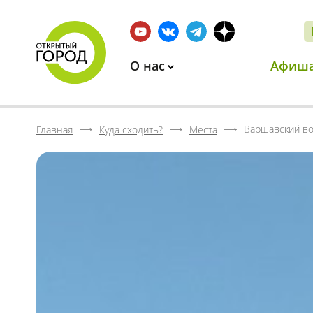
О нас
Афиш
Варшавский во
Главная
Куда сходить?
Места