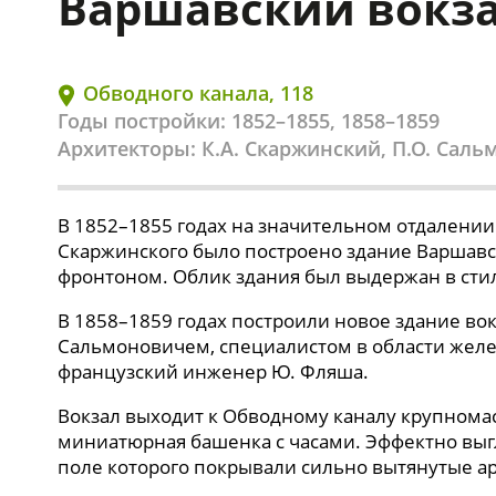
Варшавский вокз
Обводного канала, 118
Годы постройки: 1852–1855, 1858–1859
Архитекторы: К.А. Скаржинский, П.О. Сал
В 1852–1855 годах на значительном отдалении
Скаржинского было построено здание Варшавс
фронтоном. Облик здания был выдержан в сти
В 1858–1859 годах построили новое здание во
Сальмоновичем, специалистом в области желе
французский инженер Ю. Фляша.
Вокзал выходит к Обводному каналу крупномас
миниатюрная башенка с часами. Эффектно выг
поле которого покрывали сильно вытянутые а