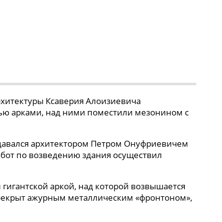
архитектуры Ксаверия Алоизиевича
тью арками, над ними поместили мезонином с
оздавался архитектором Петром Онуфриевичем
абот по возведению здания осуществил
гигантской аркой, над которой возвышается
ерекрыт ажурным металлическим «фронтоном»,