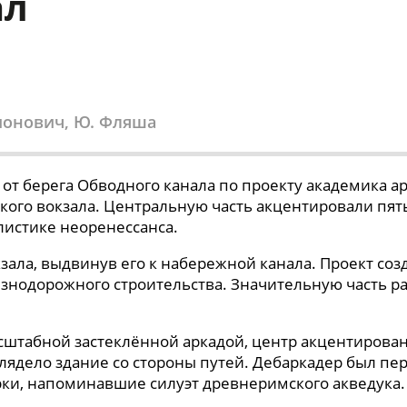
ал
ьмонович, Ю. Фляша
 от берега Обводного канала по проекту академика 
кого вокзала. Центральную часть акцентировали пя
листике неоренессанса.
кзала, выдвинув его к набережной канала. Проект с
знодорожного строительства. Значительную часть р
штабной застеклённой аркадой, центр акцентирован 
лядело здание со стороны путей. Дебаркадер был п
рки, напоминавшие силуэт древнеримского акведука.