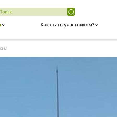
а
Как стать участником?
кзал