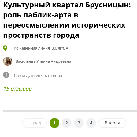
Культурный квартал Брусницын:
роль паблик-арта в
переосмыслении исторических
пространств города
Кожевенная линия, 30, лит. А
Васильева Ульяна Андреевна
Ожидание записи
15 отзывов
Назад
1
2
3
4
Вперед