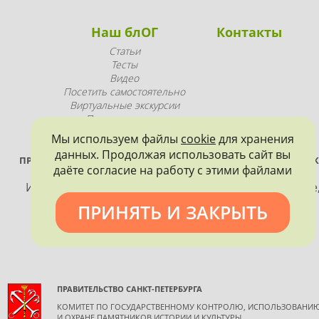
Наш блОГ
Контакты
Статьи
Тесты
Видео
Посетить самостоятельно
Виртуальные экскурсии
Промопродукция
Мы используем файлы
cookie
для хранения
данных. Продолжая использовать сайт вы
ПРОЕКТ РЕАЛИЗУЕТСЯ ПРИ ПОДДЕРЖКЕ ПРАВИТЕЛЬСТВА САНК
даёте согласие на работу с этими файлами
ПЕТЕРБУРГА
Использование материалов, размещенных на сайте
допускается только с согласия правообладателя и
ПРИНЯТЬ И ЗАКРЫТЬ
обязательной ссылкой на источник информации.
ПРАВИТЕЛЬСТВО САНКТ-ПЕТЕРБУРГА
КОМИТЕТ ПО ГОСУДАРСТВЕННОМУ КОНТРОЛЮ, ИСПОЛЬЗОВАНИ
И ОХРАНЕ ПАМЯТНИКОВ ИСТОРИИ И КУЛЬТУРЫ