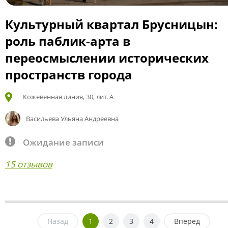
Культурный квартал Брусницын:
роль паблик-арта в
переосмыслении исторических
пространств города
Кожевенная линия, 30, лит. А
Васильева Ульяна Андреевна
Ожидание записи
15 отзывов
Назад
1
2
3
4
Вперед