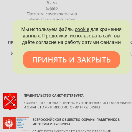
Тесты
Видео
Посетить самостоятельно
Виртуальные экскурсии
Промопродукция
Мы используем файлы
cookie
для хранения
данных. Продолжая использовать сайт вы
даёте согласие на работу с этими файлами
ПРОЕКТ РЕАЛИЗУЕТСЯ ПРИ ПОДДЕРЖКЕ ПРАВИТЕЛЬСТВА САНК
ПЕТЕРБУРГА
Использование материалов, размещенных на сайте
ПРИНЯТЬ И ЗАКРЫТЬ
допускается только с согласия правообладателя и
обязательной ссылкой на источник информации.
ПРАВИТЕЛЬСТВО САНКТ-ПЕТЕРБУРГА
КОМИТЕТ ПО ГОСУДАРСТВЕННОМУ КОНТРОЛЮ, ИСПОЛЬЗОВАНИ
И ОХРАНЕ ПАМЯТНИКОВ ИСТОРИИ И КУЛЬТУРЫ
ВСЕРОССИЙСКОЕ ОБЩЕСТВО ОХРАНЫ ПАМЯТНИКОВ
ИСТОРИИ И КУЛЬТУРЫ
САНКТ-ПЕТЕРБУРГСКОЕ ГОРОДСКОЕ ОТДЕЛЕНИЕ