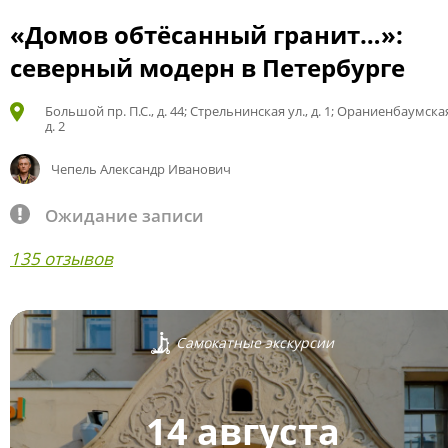
«Домов обтёсанный гранит…»:
северный модерн в Петербурге
Большой пр. П.С., д. 44; Стрельнинская ул., д. 1; Ораниенбаумская
д. 2
Чепель Александр Иванович
Ожидание записи
135 отзывов
Самокатные экскурсии
14 августа