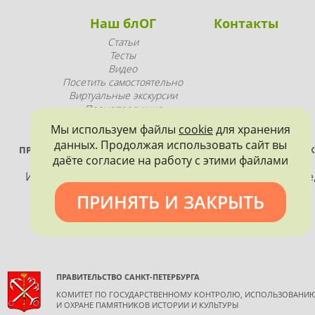
Наш блОГ
Контакты
Статьи
Тесты
Видео
Посетить самостоятельно
Виртуальные экскурсии
Промопродукция
Мы используем файлы
cookie
для хранения
данных. Продолжая использовать сайт вы
ПРОЕКТ РЕАЛИЗУЕТСЯ ПРИ ПОДДЕРЖКЕ ПРАВИТЕЛЬСТВА САНК
даёте согласие на работу с этими файлами
ПЕТЕРБУРГА
Использование материалов, размещенных на сайте
допускается только с согласия правообладателя и
ПРИНЯТЬ И ЗАКРЫТЬ
обязательной ссылкой на источник информации.
ПРАВИТЕЛЬСТВО САНКТ-ПЕТЕРБУРГА
КОМИТЕТ ПО ГОСУДАРСТВЕННОМУ КОНТРОЛЮ, ИСПОЛЬЗОВАНИ
И ОХРАНЕ ПАМЯТНИКОВ ИСТОРИИ И КУЛЬТУРЫ