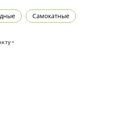
дные
Самокатные
екту