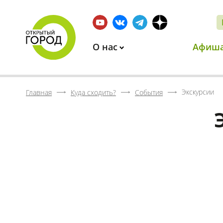
О нас
Афиш
Экскурсии
Главная
Куда сходить?
События