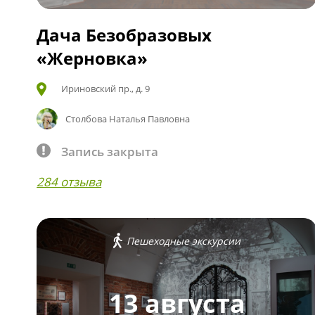
Дача Безобразовых
«Жерновка»
Ириновский пр., д. 9
Столбова Наталья Павловна
Запись закрыта
284 отзыва
Пешеходные экскурсии
13 августа