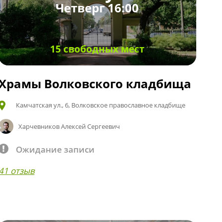
Четверг 16:00
15 свободных мест
Храмы Волковского кладбища
Камчатская ул., 6, Волковское православное кладбище
Харчевников Алексей Сергеевич
Ожидание записи
41 отзыв