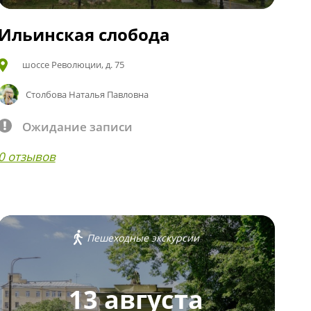
Ильинская слобода
шоссе Революции, д. 75
Столбова Наталья Павловна
Ожидание записи
0 отзывов
Пешеходные экскурсии
13 августа