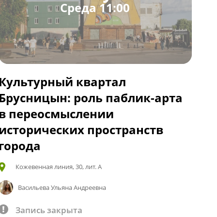
Среда 11:00
Культурный квартал
Брусницын: роль паблик-арта
в переосмыслении
исторических пространств
города
Кожевенная линия, 30, лит. А
Васильева Ульяна Андреевна
Запись закрыта