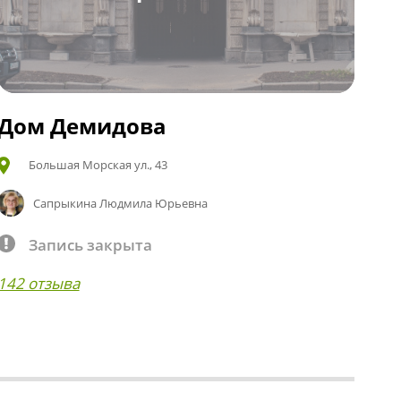
Дом Демидова
Большая Морская ул., 43
Сапрыкина Людмила Юрьевна
Запись закрыта
142 отзыва