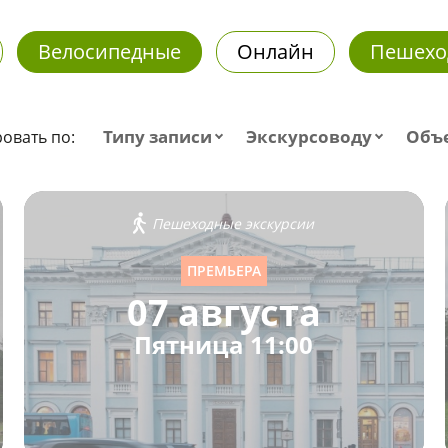
Велосипедные
Онлайн
Пешехо
Типу записи
Экскурсоводу
Объ
овать по:
Пешеходные экскурсии
ПРЕМЬЕРА
07 августа
Пятница 11:00