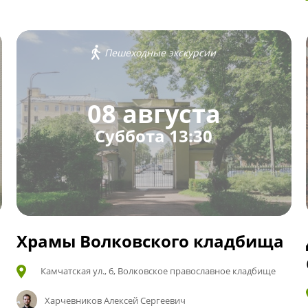
Пешеходные экскурсии
08 августа
Суббота 13:30
Храмы Волковского кладбища
Камчатская ул., 6, Волковское православное кладбище
Харчевников Алексей Сергеевич