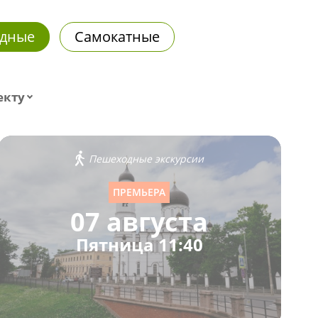
дные
Самокатные
екту
Пешеходные экскурсии
ПРЕМЬЕРА
07 августа
Пятница 11:40