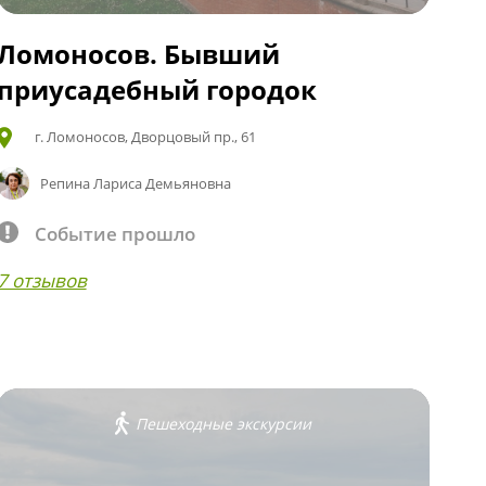
Ломоносов. Бывший
приусадебный городок
г. Ломоносов, Дворцовый пр., 61
Репина Лариса Демьяновна
Событие прошло
7 отзывов
Пешеходные экскурсии