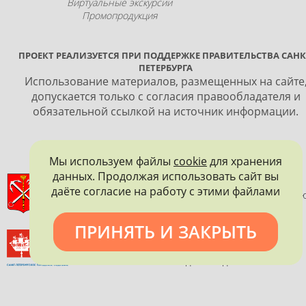
Виртуальные экскурсии
Промопродукция
ПРОЕКТ РЕАЛИЗУЕТСЯ ПРИ ПОДДЕРЖКЕ ПРАВИТЕЛЬСТВА САНК
ПЕТЕРБУРГА
Использование материалов, размещенных на сайте
допускается только с согласия правообладателя и
обязательной ссылкой на источник информации.
Мы используем файлы
cookie
для хранения
данных. Продолжая использовать сайт вы
ПРАВИТЕЛЬСТВО САНКТ-ПЕТЕРБУРГА
даёте согласие на работу с этими файлами
КОМИТЕТ ПО ГОСУДАРСТВЕННОМУ КОНТРОЛЮ, ИСПОЛЬЗОВАНИ
И ОХРАНЕ ПАМЯТНИКОВ ИСТОРИИ И КУЛЬТУРЫ
ПРИНЯТЬ И ЗАКРЫТЬ
ВСЕРОССИЙСКОЕ ОБЩЕСТВО ОХРАНЫ ПАМЯТНИКОВ
ИСТОРИИ И КУЛЬТУРЫ
САНКТ-ПЕТЕРБУРГСКОЕ ГОРОДСКОЕ ОТДЕЛЕНИЕ