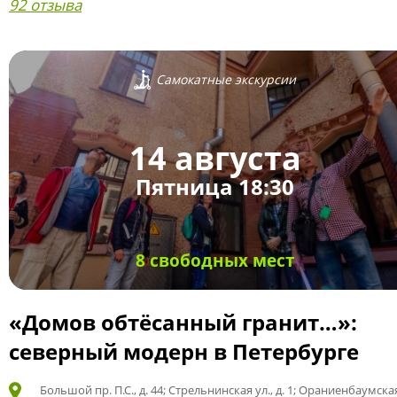
92 отзыва
Самокатные экскурсии
14 августа
Пятница 18:30
8 свободных мест
«Домов обтёсанный гранит…»:
северный модерн в Петербурге
Большой пр. П.С., д. 44; Стрельнинская ул., д. 1; Ораниенбаумская