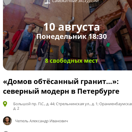
Самокатные экскурсии
10 августа
Понедельник 18:30
8 свободных мест
«Домов обтёсанный гранит…»:
северный модерн в Петербурге
Большой пр. П.С., д. 44; Стрельнинская ул., д. 1; Ораниенбаумская
д. 2
Чепель Александр Иванович