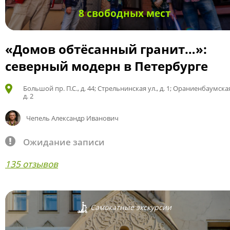
8 свободных мест
«Домов обтёсанный гранит…»:
северный модерн в Петербурге
Большой пр. П.С., д. 44; Стрельнинская ул., д. 1; Ораниенбаумская
д. 2
Чепель Александр Иванович
Ожидание записи
135 отзывов
Самокатные экскурсии