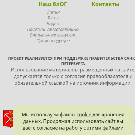
Наш блОГ
Контакты
Статьи
Тесты
Видео
Посетить самостоятельно
Виртуальные экскурсии
Промопродукция
ПРОЕКТ РЕАЛИЗУЕТСЯ ПРИ ПОДДЕРЖКЕ ПРАВИТЕЛЬСТВА САНК
ПЕТЕРБУРГА
Использование материалов, размещенных на сайте
допускается только с согласия правообладателя и
обязательной ссылкой на источник информации.
ПРАВИТЕЛЬСТВО САНКТ-ПЕТЕРБУРГА
Мы используем файлы
cookie
для хранения
данных. Продолжая использовать сайт вы
КОМИТЕТ ПО ГОСУДАРСТВЕННОМУ КОНТРОЛЮ, ИСПОЛЬЗОВАНИ
И ОХРАНЕ ПАМЯТНИКОВ ИСТОРИИ И КУЛЬТУРЫ
даёте согласие на работу с этими файлами