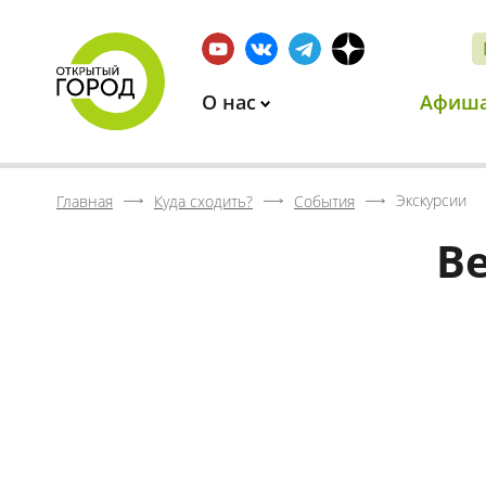
О нас
Афиш
Экскурсии
Главная
Куда сходить?
События
В