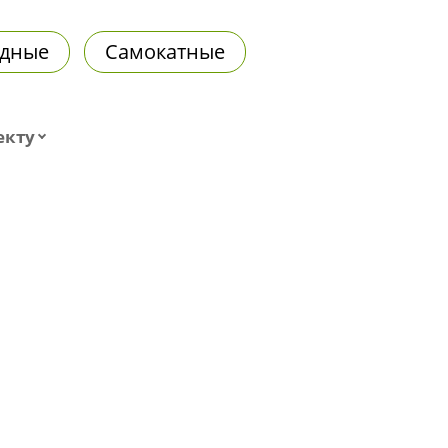
дные
Самокатные
екту