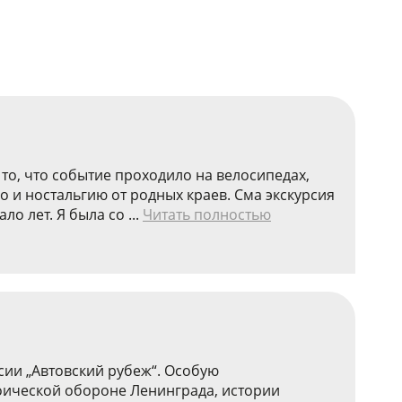
 то, что событие проходило на велосипедах,
о и ностальгию от родных краев. Сма экскурсия
о лет. Я была со ...
Читать полностью
сии „Автовский рубеж“. Особую
роической обороне Ленинграда, истории