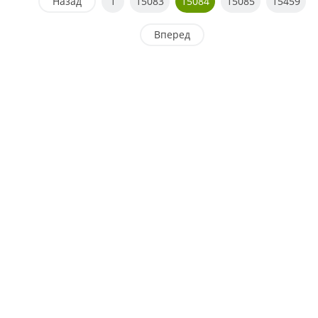
Назад
1
15083
15084
15085
15459
Вперед