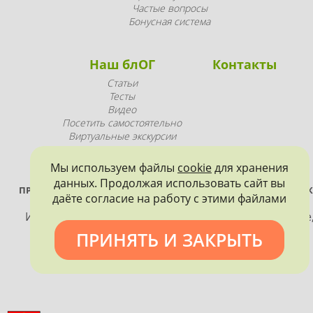
Частые вопросы
Бонусная система
Наш блОГ
Контакты
Статьи
Тесты
Видео
Посетить самостоятельно
Виртуальные экскурсии
Промопродукция
Мы используем файлы
cookie
для хранения
данных. Продолжая использовать сайт вы
ПРОЕКТ РЕАЛИЗУЕТСЯ ПРИ ПОДДЕРЖКЕ ПРАВИТЕЛЬСТВА САНК
даёте согласие на работу с этими файлами
ПЕТЕРБУРГА
Использование материалов, размещенных на сайте
допускается только с согласия правообладателя и
ПРИНЯТЬ И ЗАКРЫТЬ
обязательной ссылкой на источник информации.