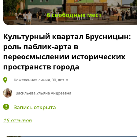
6 свободных мест
Культурный квартал Брусницын:
роль паблик-арта в
переосмыслении исторических
пространств города
Кожевенная линия, 30, лит. А
Васильева Ульяна Андреевна
Запись открыта
15 отзывов