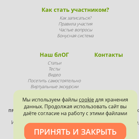
Как стать участником?
Как записаться?
Правила участия
Частые вопросы
Бонусная система
Наш блОГ
Контакты
Статьи
Тесты
Видео
Посетить самостоятельно
Виртуальные экскурсии
Промопродукция
Мы используем файлы
cookie
для хранения
данных. Продолжая использовать сайт вы
ПРОЕКТ РЕАЛИЗУЕТСЯ ПРИ ПОДДЕРЖКЕ ПРАВИТЕЛЬСТВА САНК
даёте согласие на работу с этими файлами
ПЕТЕРБУРГА
Использование материалов, размещенных на сайте
допускается только с согласия правообладателя и
ПРИНЯТЬ И ЗАКРЫТЬ
обязательной ссылкой на источник информации.