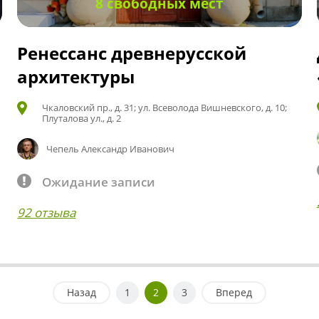
8 свободных мест
Ренессанс древнерусской
архитектуры
Чкаловский пр., д. 31; ул. Всеволода Вишневского, д. 10;
Плуталова ул., д. 2
Чепель Александр Иванович
Ожидание записи
92 отзыва
Назад
1
2
3
Вперед