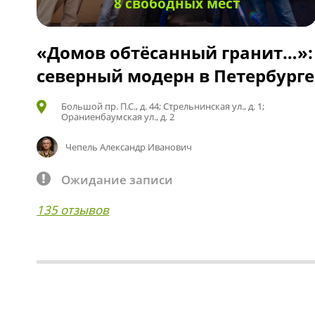
8 свободных мест
«Домов обтёсанный гранит…»:
северный модерн в Петербурге
Большой пр. П.С., д. 44; Стрельнинская ул., д. 1;
Ораниенбаумская ул., д. 2
Чепель Александр Иванович
Ожидание записи
135 отзывов