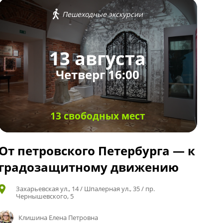
Пешеходные экскурсии
13 августа
Четверг 16:00
13 свободных мест
От петровского Петербурга — к
градозащитному движению
Захарьевская ул., 14 / Шпалерная ул., 35 / пр.
Чернышевского, 5
Клишина Елена Петровна