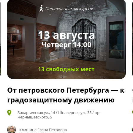
Пешеходные экскурсии
13 августа
Четверг 14:00
13 свободных мест
От петровского Петербурга — к
градозащитному движению
Захарьевская ул., 14 / Шпалерная ул., 35 / пр.
Чернышевского, 5
Клишина Елена Петровна