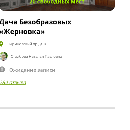
20 свободных мест
Дача Безобразовых
«Жерновка»
Ириновский пр., д. 9
Столбова Наталья Павловна
Ожидание записи
284 отзыва