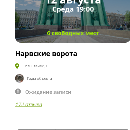
Среда 19:00
6 свободных мест
Нарвские ворота
пл. Стачек, 1
Гиды объекта
Ожидание записи
172 отзыва