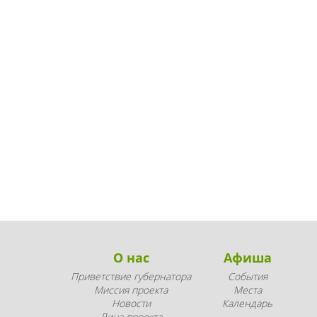
О нас
Афиша
Приветствие губернатора
События
Миссия проекта
Места
Новости
Календарь
Лица проекта