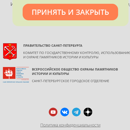
Использование материалов, размещенных на сайте
ПРИНЯТЬ И ЗАКРЫТЬ
допускается только с согласия правообладателя и
обязательной ссылкой на источник информации.
ПРАВИТЕЛЬСТВО САНКТ-ПЕТЕРБУРГА
КОМИТЕТ ПО ГОСУДАРСТВЕННОМУ КОНТРОЛЮ, ИСПОЛЬЗОВАНИ
И ОХРАНЕ ПАМЯТНИКОВ ИСТОРИИ И КУЛЬТУРЫ
ВСЕРОССИЙСКОЕ ОБЩЕСТВО ОХРАНЫ ПАМЯТНИКОВ
ИСТОРИИ И КУЛЬТУРЫ
САНКТ-ПЕТЕРБУРГСКОЕ ГОРОДСКОЕ ОТДЕЛЕНИЕ
Политика конфиденциальности