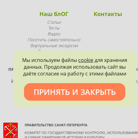
Наш блОГ
Контакты
Статьи
Тесты
Видео
Посетить самостоятельно
Виртуальные экскурсии
Промопродукция
Мы используем файлы
cookie
для хранения
данных. Продолжая использовать сайт вы
ПРОЕКТ РЕАЛИЗУЕТСЯ ПРИ ПОДДЕРЖКЕ ПРАВИТЕЛЬСТВА САНК
даёте согласие на работу с этими файлами
ПЕТЕРБУРГА
Использование материалов, размещенных на сайте
допускается только с согласия правообладателя и
ПРИНЯТЬ И ЗАКРЫТЬ
обязательной ссылкой на источник информации.
ПРАВИТЕЛЬСТВО САНКТ-ПЕТЕРБУРГА
КОМИТЕТ ПО ГОСУДАРСТВЕННОМУ КОНТРОЛЮ, ИСПОЛЬЗОВАНИ
И ОХРАНЕ ПАМЯТНИКОВ ИСТОРИИ И КУЛЬТУРЫ