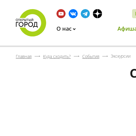
О нас
Афиш
Экскурсии
Главная
Куда сходить?
События