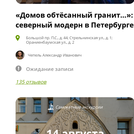
«Домов обтёсанный гранит…»:
северный модерн в Петербурге
Большой пр. П.С., д. 44; Стрельнинская ул., д. 1;
Ораниенбаумская ул., д. 2
Чепель Александр Иванович
Ожидание записи
135 отзывов
Самокатные экскурсии
14 августа